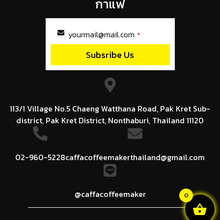
กาแฟ
yourmail@mail.com
*
Subsribe Us
This
field
should
be
left
113/1 Village No.5 Chaeng Watthana Road, Pak Kret Sub-
blank
district, Pak Kret District, Nonthaburi, Thailand 11120
02-960-5228
caffacoffeemakerthailand@gmail.com
@caffacoffeemaker
0