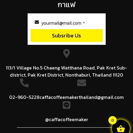
กาแฟ
yourmail@mail.com
*
Subsribe Us
This
field
should
be
left
113/1 Village No.5 Chaeng Watthana Road, Pak Kret Sub-
blank
district, Pak Kret District, Nonthaburi, Thailand 11120
02-960-5228
caffacoffeemakerthailand@gmail.com
@caffacoffeemaker
0