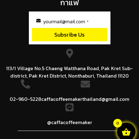
กาแฟ
yourmail@mail.com
*
Subsribe Us
This
field
should
be
left
113/1 Village No.5 Chaeng Watthana Road, Pak Kret Sub-
blank
district, Pak Kret District, Nonthaburi, Thailand 11120
02-960-5228
caffacoffeemakerthailand@gmail.com
@caffacoffeemaker
0