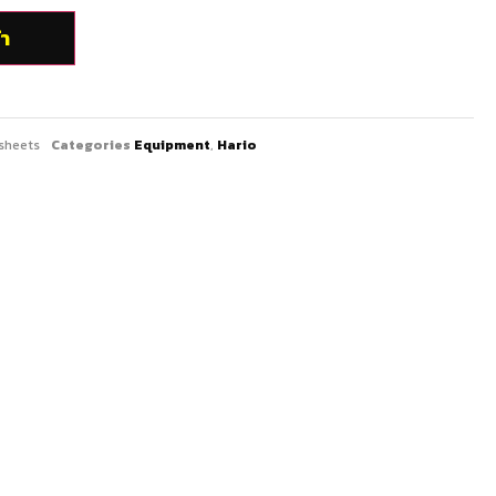
้า
sheets
Categories
Equipment
,
Hario