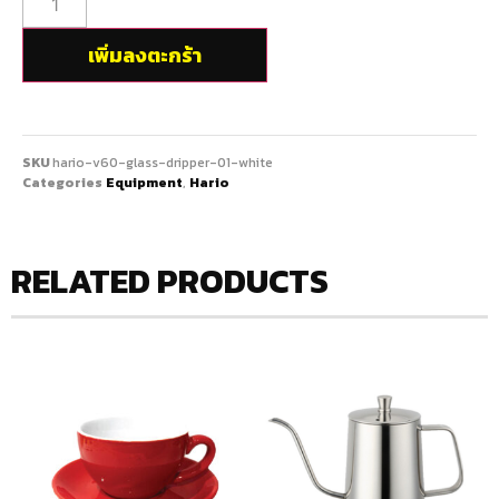
เพิ่มลงตะกร้า
SKU
hario-v60-glass-dripper-01-white
Categories
Equipment
,
Hario
RELATED PRODUCTS