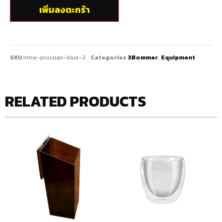
เพิ่มลงตะกร้า
SKU
mhw-prussian-blue-2
Categories
3Bommer
,
Equipment
RELATED PRODUCTS