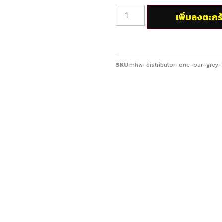
เพิ่มลงตะกร
SKU
mhw-distributor-one-oar-gre