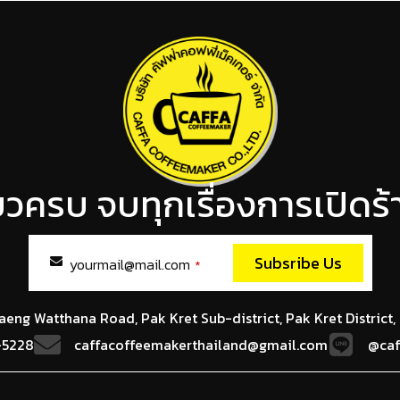
ียวครบ จบทุกเรื่องการเปิด
Subsribe Us
yourmail@mail.com
*
This
field
haeng Watthana Road, Pak Kret Sub-district, Pak Kret District,
should
be
-5228
caffacoffeemakerthailand@gmail.com
@caf
left
blank