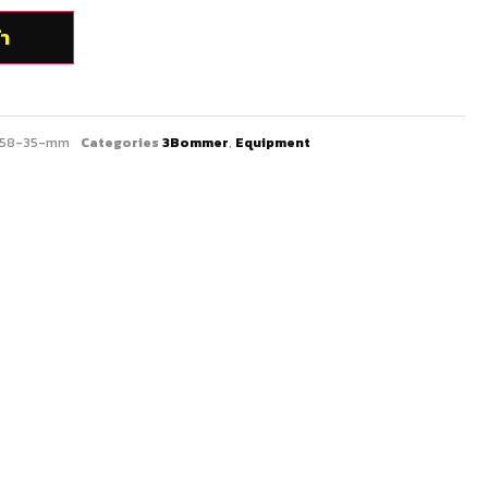
้า
y-58-35-mm
Categories
3Bommer
,
Equipment