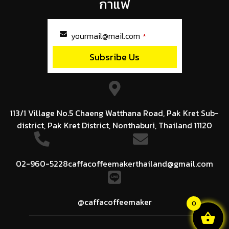
กาแฟ
yourmail@mail.com
*
Subsribe Us
This
field
should
be
left
113/1 Village No.5 Chaeng Watthana Road, Pak Kret Sub-
blank
district, Pak Kret District, Nonthaburi, Thailand 11120
02-960-5228
caffacoffeemakerthailand@gmail.com
@caffacoffeemaker
0