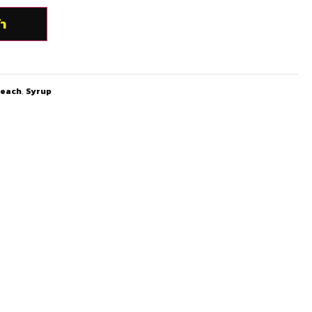
้า
each
,
Syrup