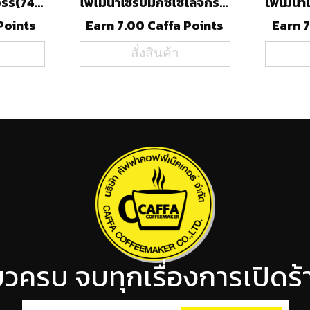
ลองบีชไซรัปราสเบอร์รี่(740ml)
โพโมน่าไซรัปมิกซ์โซโลจี้กรีนแอปเปิ้ล(1000ml)
Points
Earn 7.00 Caffa Points
Earn 7
สั่งสินค้า
ียวครบ จบทุกเรื่องการเปิด