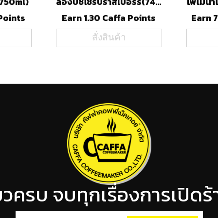
(750ml)
ลองบีชไซรัปราสเบอร์รี่(740ml)
Points
Earn 1.30 Caffa Points
Earn 7
สั่งสินค้า
ียวครบ จบทุกเรื่องการเปิด