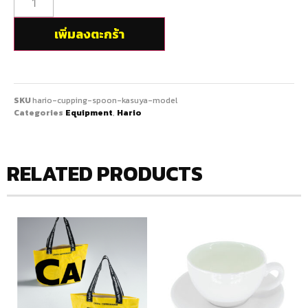
เพิ่มลงตะกร้า
SKU
hario-cupping-spoon-kasuya-model
Categories
Equipment
,
Hario
RELATED PRODUCTS