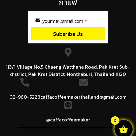
กาแฟ
yourmail@mail.com
*
Subsribe Us
This
field
should
be
left
113/1 Village No.5 Chaeng Watthana Road, Pak Kret Sub-
blank
district, Pak Kret District, Nonthaburi, Thailand 11120
02-960-5228
caffacoffeemakerthailand@gmail.com
@caffacoffeemaker
0